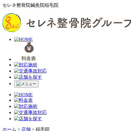
セレネ整骨院鍼灸院稲毛院
ホーム
>
店舗
>
稲毛院